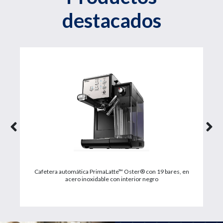
destacados
Cafetera automática PrimaLatte™ Oster® con 19 bares, en
acero inoxidable con interior negro