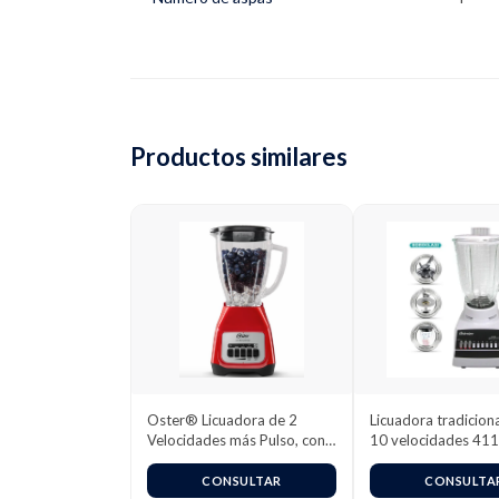
Productos similares
Oster® Licuadora de 2
Licuadora tradicion
Velocidades más Pulso, con
10 velocidades 41
Vaso de Vidrio Boroclass®,
/ 4172 (220v)
1.5 L, 800 W, Rojo,
CONSULTAR
CONSULTA