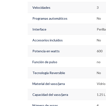
Velocidades
3
Programas automáticos
No
Interface
Perilla
Accesorios incluidos
No
Potencia en watts
600
Función de pulso
no
Tecnología Reversible
No
Material del vaso/jarra
Vidrio
Capacidad del vaso/jarra
1.25 L
Número de aspas
4