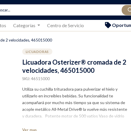
Oportun
tos
Categorías
Centro de Servicio
 de 2 velocidades, 465015000
LICUADORAS
Licuadora Osterizer® cromada de 2
velocidades, 465015000
SKU: 46515000
Utiliza su cuchilla trituradora para pulverizar el hielo y
utilizarlo en increíbles bebidas. Su funcionalidad te
acompañará por mucho más tiempo ya que su sistema de
acople metálico All-Metal Drive® la vuelve más resistente
y duradera. Potente motor de 500 vatios Vaso de vidrio
refractario con capacidad para 5 tazas (1,25 litros) Control
giratorio de 2 velocidades Clásico diseño cromado
Ver mas