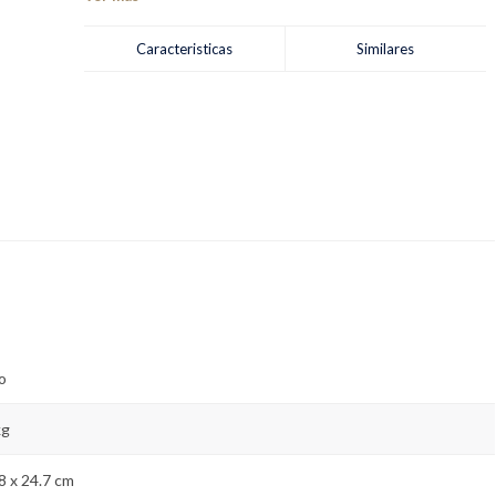
Exclusivo sistema de acople totalmente metálico All-Metal
Drive® para máxima durabilidad Pulveriza hielo con la
Caracteristicas
Similares
cuchilla trituradora de hielo
o
kg
8 x 24.7 cm