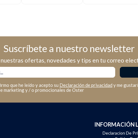
Suscríbete a nuestro newsletter
nuestras ofertas, novedades y tips en tu correo elec
firmo que he leído y acepto su
Declaración de privacidad
y me gustarí
de marketing y / o promocionales de Oster
INFORMACIÓN 
Declaracion De Pr