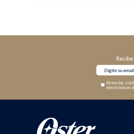
BLSTKAG-RPB
Recibe 
Al enviar, con
electrónicos 