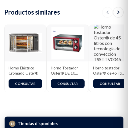
Productos similares
Horno Eléctrico
Horno Tostador
Horno tostador
Cromado Oster®
Oster® DE 10
Oster® de 45 litros
Litros | Color Rojo |
con tecnología de
Rejilla Ajustable |
convección
CONSULTAR
CONSULTAR
CONSULTAR
Cronómetro |
TSSTTV0045
TSSTTV10LTR-013
– 98117
Tiendas disponibles
12