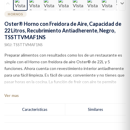
HORNOS
Oster® Horno con Freidora de Aire, Capacidad de
22 Litros, Recubrimiento Antiadherente, Negro,
TSSTTVMAF1NS
SKU: TSSTTVMAF1NS
Preparar alimentos con resultados como los de un restaurante es
simple con el Horno con freidora de aire Oster® de 22L y 5
funciones. Ahora cuenta con revestimiento interior antiadherente
para una fácil limpieza. Es fácil de usar, conveniente y no tienes que
pasar horas en la cocina. La función de freír con aire te permite
crear una variedad de comidas deliciosas y saludables en menos
tiempo, y con esa textura crujiente y perfecta que te gusta. Pero
Ver mas
no es todo. Este horno tiene otras funciones que te permiten
estar más en control de la forma en que cocinas y lo que cocinas:
Caracteristicas
Similares
hornea, tuesta, asa, cocina rápidamente con la tecnologia de
convección y la freidora de aire, hasta que todo esté listo para
servirlos. Capacidad de 22L, ideal para pizzas de 30,48 cm (12