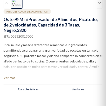
PROCESADOR DE ALIMNETOS
Oster® Mini Procesador de Alimentos, Picatodo,
de 2 velocidades, Capacidad de 3 Tazas,
Negro,3320
SKU: 003320013000
Pica, muele y mezcla diferentes alimentos e ingredientes,
permitiéndote preparar una gran variedad de recetas en tan solo
segundos. Su potente motor y diseño compacto lo convierten en el
aliado perfecto de tu cocina. 2 convenientes velocidades, alta y
baja, con opción de pulso para mayor versatilidad y control Amplio
recipiente de 3 tazas/0,7 litros para que procese una mayor
cantidad de alimentos a la vez Potente motor de 125 vatios Base
Ver mas
en negro con modernos detalles cromados y diseño estilizado que
le brindan un toque contemporáneo a su cocina Accesorios fáciles
Caracteristicas
Similares
de remover y lavar, inclusive en el lavaplatos automático