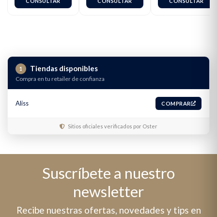
BLSTFP-W00
velocidades +
CONSULTAR
CONSULTAR
CONSULTAR
Turbo, Negro,
FPSTFP1455
Tiendas disponibles
1
Compra en tu retailer de confianza
Aliss
COMPRAR
Sitios oficiales verificados por Oster
Suscríbete a nuestro
newsletter
Recibe nuestras ofertas, novedades y tips en