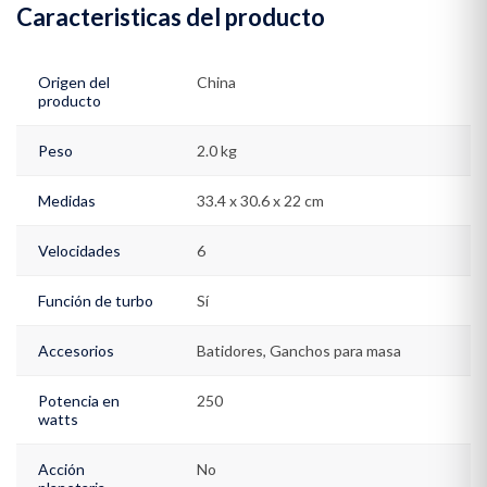
Caracteristicas del producto
separar el cabezal de la batidora para usarse como batidora de
mano Apertura de soporte delantero y trasero para facilitar su
movilidad Incluye ganchos amasadores Botón multifunción para
Origen del
China
encender/apagar, seleccionar velocidad y expulsar batidores o
producto
ganchos amasadores Tazón de plástico blanco con capacidad de
3.7L 250 watts de potencia
Peso
2.0 kg
Medidas
33.4 x 30.6 x 22 cm
Velocidades
6
Función de turbo
Sí
Accesorios
Batidores, Ganchos para masa
Potencia en
250
watts
Acción
No