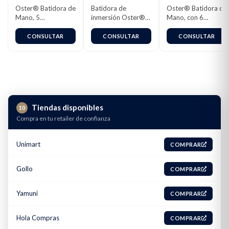
Oster® Batidora de
Batidora de
Oster® Batidora de
Mano, 5
inmersión Oster®
Mano, con 6
Velocidades y
accesorios
Velocidades y
Función Turbo,
FPSTHB2615W
Función Turbo,
CONSULTAR
CONSULTAR
CONSULTAR
Blanco
Blanca,
FPSTHM3532
Tiendas disponibles
10
Compra en tu retailer de confianza
Unimart
COMPRAR
Gollo
COMPRAR
Yamuni
COMPRAR
Hola Compras
COMPRAR