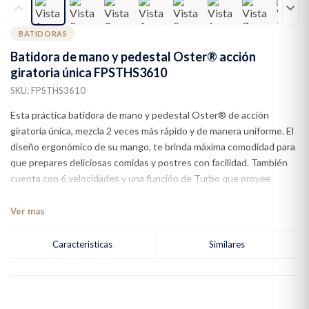
BATIDORAS
Batidora de mano y pedestal Oster® acción
giratoria única FPSTHS3610
SKU: FPSTHS3610
Esta práctica batidora de mano y pedestal Oster® de acción
giratoria única, mezcla 2 veces más rápido y de manera uniforme. El
diseño ergonómico de su mango, te brinda máxima comodidad para
que prepares deliciosas comidas y postres con facilidad. También
cuenta con 6 velocidades y una función de Turbo que provee
potencia adicional al toque de un botón. Y su tazón de plástico
blanco no sólo es conveniente sino atractivo a la vez. Para batir o
Ver mas
amasar, esta batidora te hará la tarea mucho más sencilla. Exclusivo
movimiento giratorio que permite mover la batidora de lado a lado
Caracteristicas
Similares
para obtener meclas rápidas y uniformes 6 velocidades y una
función de Turbo Mezcla 2 veces más rápido y de manera uniforme
Permite preparar todo tipo de mezclas, desde gruesas masas de
galletas hasta delicados merengues Batidora 2 en 1 que permite