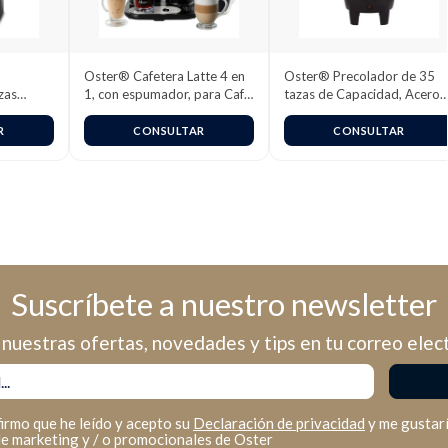
Oster® Cafetera Latte 4 en
Oster® Precolador de 35
zas
1, con espumador, para Café
tazas de Capacidad, Acero
Helado, Granizado o
Inoxidable, BVSTDC3390
Caliente, Negro,
R
CONSULTAR
CONSULTAR
BVSTDC02B
Suscríbete a nuestro newsletter
nuestras ofertas, novedades y tips en tu correo elec
firmo que he leído y acepto su
Declaración de privacidad
y me gustarí
de marketing y / o promocionales de Oster