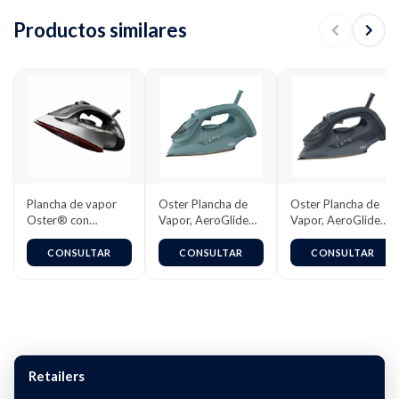
Productos similares
Plancha de vapor
Oster Plancha de
Oster Plancha de
Oster® con
Vapor, AeroGlide
Vapor, AeroGlide
tecnología
S7000, con Golpe
S7000, Negro,
aerocerámica
de Vapor 180
GCSTAC7002-013
CONSULTAR
CONSULTAR
CONSULTAR
GCSTAC6953
g/min,
Recubrimiento
Metálico Cerámico,
Suela con más
Cobertura,
Tecnología
Aeroceramic, Vapor
Retailers
Vertical, Verde
Claro,