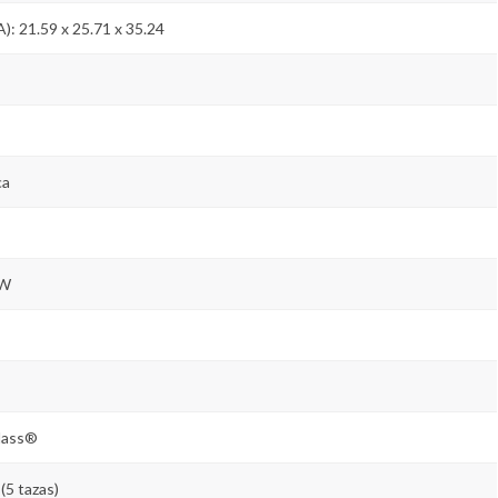
): 21.59 x 25.71 x 35.24
ca
 W
lass®
 (5 tazas)