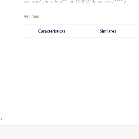
veces más duradero** con 1000 W de potencia**** y
tecnología de motor reversible te ayudan a licuar tus
alimentos y preparar deliciosas y saludables recetas en
Ver mas
segundos. Tiene un novedoso diseño y sus controles son
ergonómicos.
Caracteristicas
Similares
o