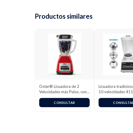
Productos similares
Oster® Licuadora de 2
Licuadora tradicion
Velocidades más Pulso, con
10 velocidades 41
Vaso de Vidrio Boroclass®,
/ 4172 (220v)
1.5 L, 800 W, Rojo,
CONSULTAR
CONSULTA
BLSTKAG-RPB