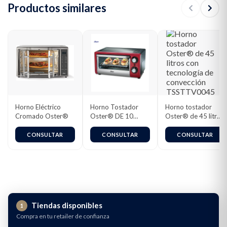
Productos similares
Horno Eléctrico
Horno Tostador
Horno tostador
Cromado Oster®
Oster® DE 10
Oster® de 45 litros
Litros | Color Rojo |
con tecnología de
Rejilla Ajustable |
convección
CONSULTAR
CONSULTAR
CONSULTAR
Cronómetro |
TSSTTV0045
TSSTTV10LTR-013
– 98117
Tiendas disponibles
1
Compra en tu retailer de confianza