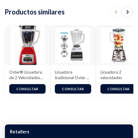
Productos similares
Oster® Licuadora
Licuadora
Licuadora 2
de 2 Velocidades
tradicional Oster 10
velocidades
más Pulso, con Vaso
velocidades
de Vidrio
4112(127v) / 4172
CONSULTAR
CONSULTAR
CONSULTAR
Boroclass®, 1.5 L,
(220v)
800 W, Rojo,
BLSTKAG-RPB
Retailers