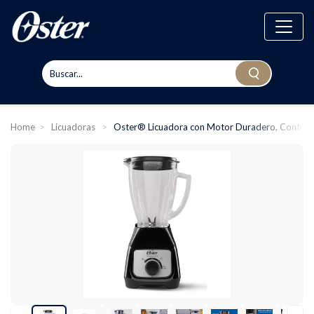
Home
>
Licuadoras
>
Oster® Licuadora con Motor Duradero, Control de