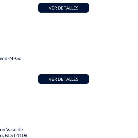
VER DETALLES
Blend-N-Go
VER DETALLES
con Vaso de
nco, BLST4108