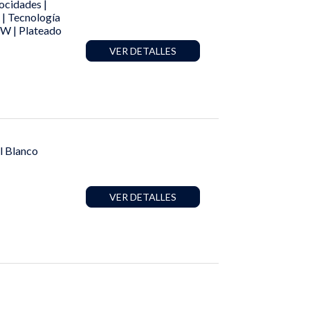
ocidades |
 | Tecnología
0W | Plateado
VER DETALLES
l Blanco
VER DETALLES