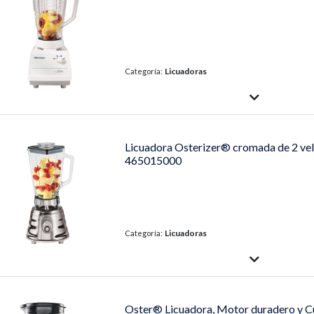
Licuadoras
Categoría:
Licuadora Osterizer® cromada de 2 vel
465015000
Licuadoras
Categoría:
Oster® Licuadora, Motor duradero y Cu