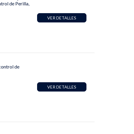
rol de Perilla,
VER DETALLES
control de
VER DETALLES