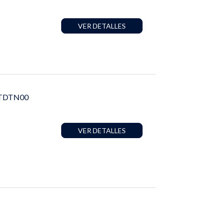
VER DETALLES
STTDTN00
VER DETALLES