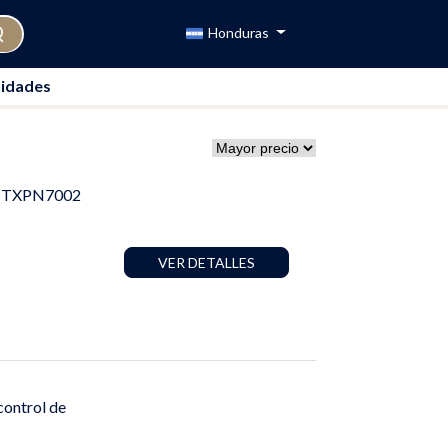
Honduras
idades
BLSTXPN7002
VER DETALLES
control de