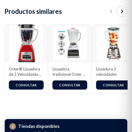
Productos similares
Oster® Licuadora
Licuadora
Licuadora 2
de 2 Velocidades
tradicional Oster 10
velocidades
más Pulso, con Vaso
velocidades
de Vidrio
4112(127v) / 4172
CONSULTAR
CONSULTAR
CONSULTAR
Boroclass®, 1.5 L,
(220v)
800 W, Rojo,
BLSTKAG-RPB
Tiendas disponibles
2