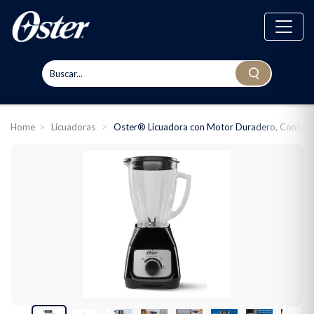
Home
>
Licuadoras
>
Oster® Licuadora con Motor Duradero, Control de