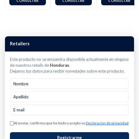
de Vidrio
4112(127v) / 4172
CONSULTAR
CONSULTAR
CONSULTAR
Boroclass®, 1.5 L,
(220v)
800 W, Rojo,
BLSTKAG-RPB
Retailers
Este producto no se encuentra disponible actualmente en ninguno
de nuestros retails de
Honduras
.
Dejanos tus datos para recibir novedades sobre este producto.
Al enviar, confirmo que he leido y acepto su
Declaracion de privacidad
Registrarme