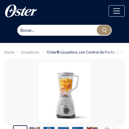
Home
>
Licuadoras
>
Oster® Licuadora, con Control de Perilla, 2 Vel