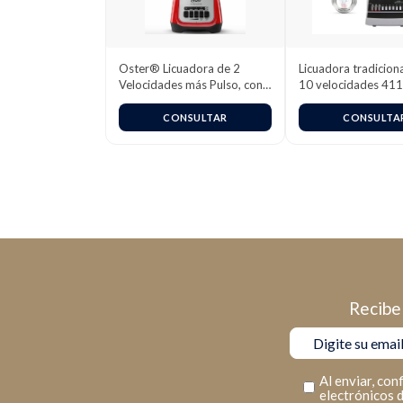
Oster® Licuadora de 2
Licuadora tradicion
Velocidades más Pulso, con
10 velocidades 41
Vaso de Vidrio Boroclass®,
/ 4172 (220v)
1.5 L, 800 W, Rojo,
CONSULTAR
CONSULTA
BLSTKAG-RPB
Recibe 
Al enviar, con
electrónicos 