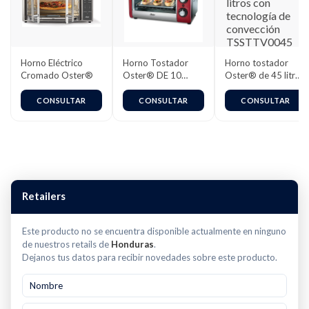
Horno Eléctrico
Horno Tostador
Horno tostador
Cromado Oster®
Oster® DE 10
Oster® de 45 litros
Litros | Color Rojo |
con tecnología de
Rejilla Ajustable |
convección
CONSULTAR
CONSULTAR
CONSULTAR
Cronómetro |
TSSTTV0045
TSSTTV10LTR-013
– 98117
Retailers
Este producto no se encuentra disponible actualmente en ninguno
de nuestros retails de
Honduras
.
Dejanos tus datos para recibir novedades sobre este producto.