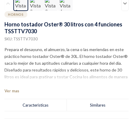
HORNOS
Horno tostador Oster® 30 litros con 4 funciones
TSSTTV7030
SKU: TSSTTV7030
Prepara el desayuno, el almuerzo, la cena o las meriendas en este
práctico horno tostador Oster® de 30L. El horno tostador Oster®
saca lo mejor de tus aptitudes culinarias a cualquier hora del día.
Diseñado para resultados rápidos y deliciosos, este horno de 30
litros es ideal para gratinar y tostar Cocina los alimentos de manera
uniforme Tiene una luz interior para que puedas supervisar la
cocción de los alimentos mientras se cocinan Cuenta con
Ver mas
temporizador de hasta 120 minutos con apagado automático
Cuatro funciones para asar, hornear, tostar y calentar Disponible en
Caracteristicas
Similares
120 voltios y 220 voltios dependiendo del país