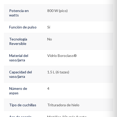
Potencia en
800 W (pico)
watts
Función de pulso
Sí
Tecnología
No
Reversible
Material del
Vidrio Boroclass®
vaso/jarra
Capacidad del
1.5 L (6 tazas)
vaso/jarra
Número de
4
aspas
Tipo de cuchillas
Trituradora de hielo
Aro de acople
Metálico 10x más fuerte