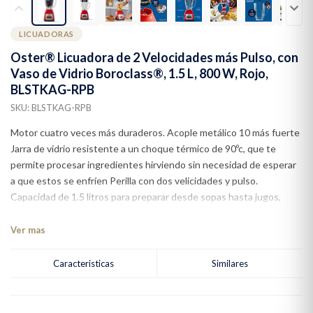
LICUADORAS
Oster® Licuadora de 2 Velocidades más Pulso, con
Vaso de Vidrio Boroclass®, 1.5 L, 800 W, Rojo,
BLSTKAG-RPB
SKU: BLSTKAG-RPB
Motor cuatro veces más duraderos. Acople metálico 10 más fuerte
Jarra de vidrio resistente a un choque térmico de 90ºc, que te
permite procesar ingredientes hirviendo sin necesidad de esperar
a que estos se enfríen Perilla con dos velicidades y pulso.
Capacidad de 1.5 litros para preparar desde sopas hasta jugos,
salsas y bebidas gratinadas con hielo. Revolucionaria cuchilla
trituradora de hielo. 550 watts 1 año de garantía del proveedor
Ver mas
Caracteristicas
Similares