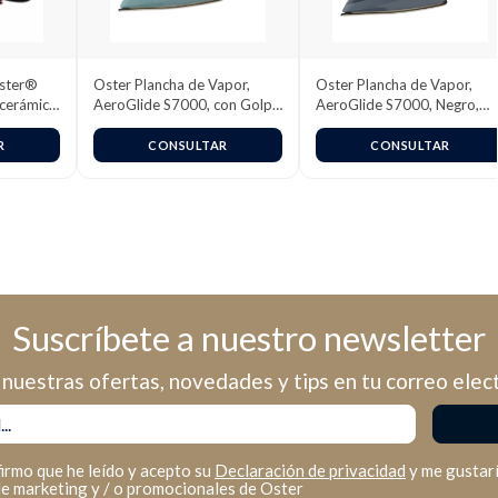
Oster®
Oster Plancha de Vapor,
Oster Plancha de Vapor,
ocerámica
AeroGlide S7000, con Golpe
AeroGlide S7000, Negro,
de Vapor 180 g/min,
GCSTAC7002-013
Recubrimiento Metálico
R
CONSULTAR
CONSULTAR
Cerámico, Suela con más
Cobertura, Tecnología
Aeroceramic, Vapor Vertical,
Verde Claro, GCSTAC7001-
013
Suscríbete a nuestro newsletter
nuestras ofertas, novedades y tips en tu correo elec
firmo que he leído y acepto su
Declaración de privacidad
y me gustarí
de marketing y / o promocionales de Oster