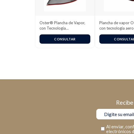
Oster® Plancha de Vapor,
Plancha de vapor 
con Tecnología
con tecnología aer
Aerocerámica, Blanco Perla,
GCSTAC6953
GCSTAC6901
CONSULTAR
CONSULTA
Recibe 
Al enviar, con
electrónicos 