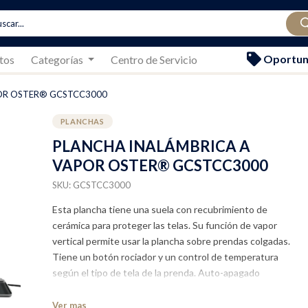
Oportun
tos
Categorías
Centro de Servicio
OR OSTER® GCSTCC3000
PLANCHAS
PLANCHA INALÁMBRICA A
VAPOR OSTER® GCSTCC3000
SKU: GCSTCC3000
Esta plancha tiene una suela con recubrimiento de
cerámica para proteger las telas. Su función de vapor
vertical permite usar la plancha sobre prendas colgadas.
Tiene un botón rociador y un control de temperatura
según el tipo de tela de la prenda. Auto-apagado
inteligente de 3 posiciones: 15 minutos vertical. 30
segundos apoyada de lado. 30 segundos con la suela
Ver mas