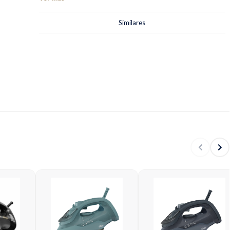
sobre la tela. Se puede utilizar con o sin cable, tiene una
luz indicadora con varias funciones (aplica solo bajo el
Similares
modo sin cable): Color rojo se enfrió y debe ser cargada en
la base; la luz amarilla indica que la plancha está cerca de la
temperatura deseada; La luz verde indica que la plancha
está lista para ser usada otra vez.