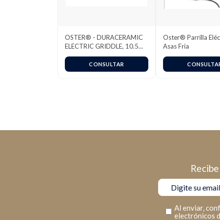
OSTER® - DURACERAMIC
Oster® Parrilla Eléc
ELECTRIC GRIDDLE, 10.5
Asas Fria
POR 18.5-INCH, BLANCO
CONSULTAR
CONSULTA
Recibe 
Al enviar, con
electrónicos 