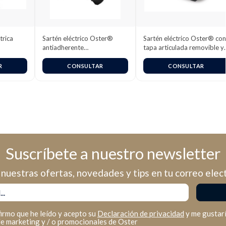
trica
Sartén eléctrico Oster®
Sartén eléctrico Oster® con
antiadherente
tapa articulada removible y
CKSTSK1712B
revestimiento Bioceramic™
R
CONSULTAR
CONSULTAR
Suscríbete a nuestro newsletter
nuestras ofertas, novedades y tips en tu correo elec
firmo que he leído y acepto su
Declaración de privacidad
y me gustarí
de marketing y / o promocionales de Oster