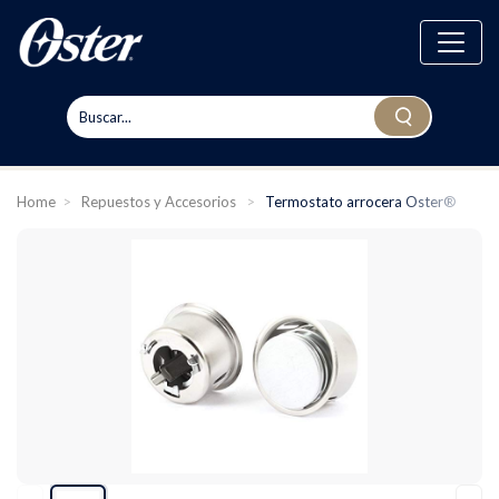
Home
>
Repuestos y Accesorios
>
Termostato arrocera Oster®