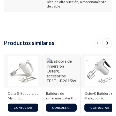
pies de alta succión, almacenamiento
de cable
Productos similares
Oster® Batidora de
Batidora de
Oster® Batidora de
Mano, 5
inmersión Oster®
Mano, con 6
Velocidades y
accesorios
Velocidades y
Función Turbo,
FPSTHB2615W
Función Turbo,
CONSULTAR
CONSULTAR
CONSULTAR
Blanco
Blanca,