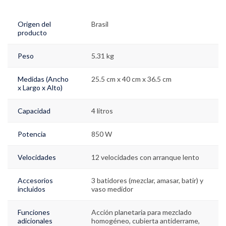
Origen del
Brasil
producto
Peso
5.31 kg
Medidas (Ancho
25.5 cm x 40 cm x 36.5 cm
x Largo x Alto)
Capacidad
4 litros
Potencia
850 W
Velocidades
12 velocidades con arranque lento
Accesorios
3 batidores (mezclar, amasar, batir) y
incluidos
vaso medidor
Funciones
Acción planetaria para mezclado
adicionales
homogéneo, cubierta antiderrame,