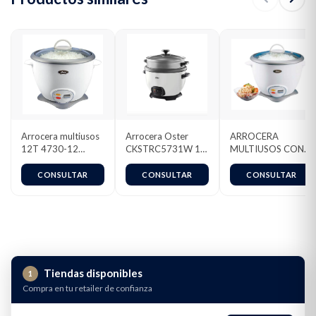
produciendo una textura crujiente en el exterior y jugos en el
interior. Recubrimiento 100% natural Biocerámic infundido con
aceite de oliva que es libre de PTFE & PFOA, 8 veces más duradera,
resistente a ralladuras y fácil de limpiar.. Contiene asas en ambos
lados para que el manejo de la olla sea cómodo y seguro*en
comparación con las freidoras tradicionales de 4L en comparación
con los revestimientos antiadherentes tradicionales.
Arrocera multiusos
Arrocera Oster
ARROCERA
12T 4730-12
CKSTRC5731W 10
MULTIUSOS CON
Oster®
tazas
LA FUNCIÓN DE
MANTENER
CONSULTAR
CONSULTAR
CONSULTAR
CALIENTE 7 tazas
Tiendas disponibles
1
Compra en tu retailer de confianza