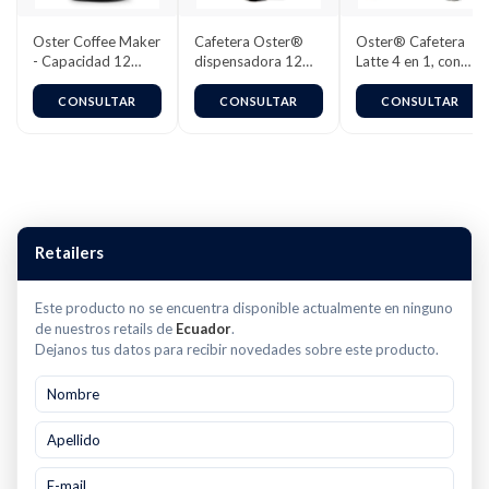
Oster Coffee Maker
Cafetera Oster®
Oster® Cafetera
- Capacidad 12
dispensadora 12
Latte 4 en 1, con
Tazas
tazas programable
espumador, para
Café Helado,
CONSULTAR
CONSULTAR
CONSULTAR
Granizado o
Caliente, Negro,
BVSTDC02B
Retailers
Este producto no se encuentra disponible actualmente en ninguno
de nuestros retails de
Ecuador
.
Dejanos tus datos para recibir novedades sobre este producto.