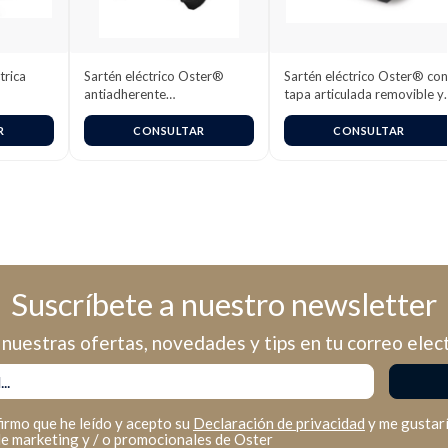
trica
Sartén eléctrico Oster®
Sartén eléctrico Oster® con
antiadherente
tapa articulada removible y
CKSTSK1712B
revestimiento Bioceramic™
R
CONSULTAR
CONSULTAR
Suscríbete a nuestro newsletter
nuestras ofertas, novedades y tips en tu correo elec
firmo que he leído y acepto su
Declaración de privacidad
y me gustarí
de marketing y / o promocionales de Oster