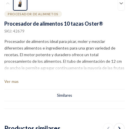
PROCESADOR DE ALIMNETOS
Procesador de alimentos 10 tazas Oster®
SKU: 42679
Procesador de alimentos ideal para picar, moler y mezclar
diferentes alimentos e ingredientes para una gran variedad de
recetas. El motor potente y duradero ofrece un total
procesamiento de los alimentos. El tubo de alimentación de 12 cm
de ancho le permite agregar continuamente la mayoría de las frutas
y verduras, inclusive las de mayor tamaño. Tiene 2 velocidades y
función pulso para obtener resultados homogéneos con
Ver mas
ingredientes duros o blandos.
Similares
Productos similares