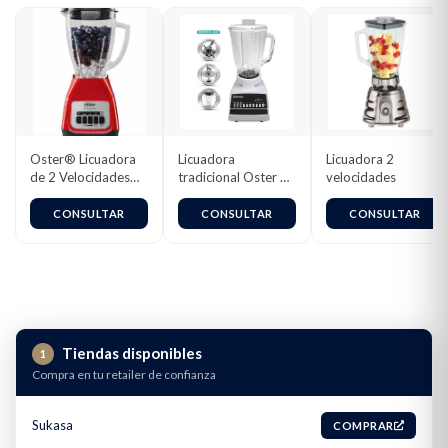
Oster® Licuadora
Licuadora
Licuadora 2
de 2 Velocidades
tradicional Oster 10
velocidades
más Pulso, con Vaso
velocidades
de Vidrio
4112(127v) / 4172
CONSULTAR
CONSULTAR
CONSULTAR
Boroclass®, 1.5 L,
(220v)
800 W, Rojo,
BLSTKAG-RPB
Tiendas disponibles
1
Compra en tu retailer de confianza
Sukasa
COMPRAR