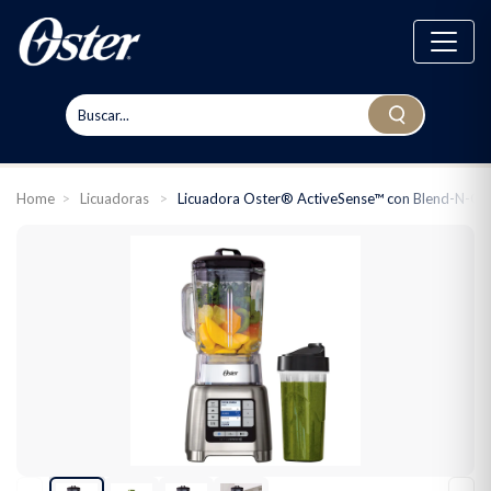
Home
>
Licuadoras
>
Licuadora Oster® ActiveSense™ con Blend-N-