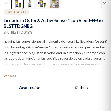
LICUADORAS
Licuadora Oster® ActiveSense™ con Blend-N-Go
BLSTTDGNBG
SKU: BLSTTDGNBG
¡Elimina las suposiciones al momento de licuar! La licuadora Oster®
con Tecnología ActiveSense™ cuenta con sensores que detectan
los ingredientes y ajustan la velocidad, la dirección y el tiempo con
las que deben funcionar las cuchillas reversibles en cada programa
configurado. Incluye una notificación que alerta si es necesario
añadir más líquido al vaso. ¡Tú solo tienes que seleccionar el
programa y la consistencia deseada bien sea más espesa, más
Ver mas
líquida, con trozos o sin trozos y la licuadora hace todo por ti hasta
obtener la textura perfecta! La avanzada tecnología ActiveSense™
Caracteristicas
Similares
permite a tu licuadora percibir lo que hay en el vaso y ajustar el
proceso de licuado para que prepare la comida que deseas con la
consistencia que esperas. Cinco programas automáticos para
batidos, salsas, malteadas, bebidas con hiel y jugos; además tres