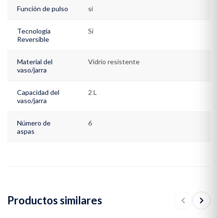
licuadora Incluye una guía de nutrición con más de 70 recetas
Función de pulso
si
saludables como parte de un plan de cinco comidas al día *
Comparado con el vaso de las Licuadoras Oster® tradicionales **
Tecnología
Sí
BPA: El Bisfenol A es un producto químico ***Comparada con la
Reversible
cuchilla Oster® BLSTAA4961
Material del
Vidrio resistente
vaso/jarra
Capacidad del
2 L
vaso/jarra
Número de
6
aspas
Productos similares