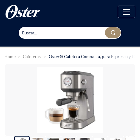
Home
>
Cafeteras
>
Oster® Cafetera Compacta, para Espresso y Capp