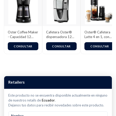
Oster Coffee Maker
Cafetera Oster®
Oster® Cafetera
- Capacidad 12
dispensadora 12
Latte 4 en 1, con
Tazas
tazas programable
espumador, para
Café Helado,
CONSULTAR
CONSULTAR
CONSULTAR
Granizado o
Caliente, Negro,
BVSTDC02B
Retailers
Este producto no se encuentra disponible actualmente en ninguno
de nuestros retails de
Ecuador
.
Dejanos tus datos para recibir novedades sobre este producto.