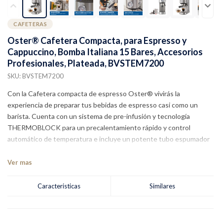
CAFETERAS
Oster® Cafetera Compacta, para Espresso y
Cappuccino, Bomba Italiana 15 Bares, Accesorios
Profesionales, Plateada, BVSTEM7200
SKU: BVSTEM7200
Con la Cafetera compacta de espresso Oster® vivirás la
experiencia de preparar tus bebidas de espresso casi como un
barista. Cuenta con un sistema de pre-infusión y tecnología
THERMOBLOCK para un precalentamiento rápido y control
automático de temperatura e incluye un potente tubo espumador
de leche. Además, su diseño es elegante y hasta un 60%* más
compacto lo que permite un ajuste perfecto para cualquier cocina.
Ver mas
*Comparada con la cafetera Oster Perfect Brew BVSTEM7300
Caracteristicas
Similares