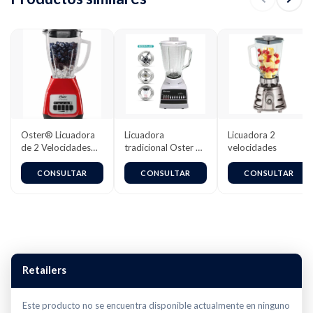
Oster® Licuadora
Licuadora
Licuadora 2
de 2 Velocidades
tradicional Oster 10
velocidades
más Pulso, con Vaso
velocidades
de Vidrio
4112(127v) / 4172
CONSULTAR
CONSULTAR
CONSULTAR
Boroclass®, 1.5 L,
(220v)
800 W, Rojo,
BLSTKAG-RPB
Retailers
Este producto no se encuentra disponible actualmente en ninguno