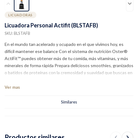
LICUADORAS
Licuadora Personal Actifit (BLSTAFB)
SKU: BLSTAFB
En el mundo tan acelerado y ocupado en el que vivimos hoy, es
difícil mantener ese balance Con el sistema de nutrición Oster®
ActiFit™ puedes obtener más de tu comida, más vitaminas, y más
minerales de forma rápida Prepara deliciosos smoothies, granizados
o batidos de proteínas con la cremosidad y suavidad que buscas en
tus licuados con rapidez El sistema de nutrición Oster® ActiFit™ te
ofrece los beneficios de una licuadora con un diseño personal
Ver mas
intuitivo y fácil de usar Además, como no tiene botones ni ranuras,
es muy fácil de limpiar Mezcla las bebidas directamente en el vaso
Similares
para que pueda llevarlas de manera conveniente a donde quiera
que vayas Viene con un código QR en el empaque para que
descargues un recetario digital
Productos similares