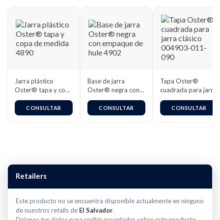
Jarra plástico
Base de jarra
Tapa Oster®
Oster® tapa y copa
Oster® negra con
cuadrada para jarra
de medida 4890
empaque de hule
clásico 004903-
4902
011-090
CONSULTAR
CONSULTAR
CONSULTAR
Retailers
Este producto no se encuentra disponible actualmente en ninguno
de nuestros retails de
El Salvador
.
Dejanos tus datos para recibir novedades sobre este producto.