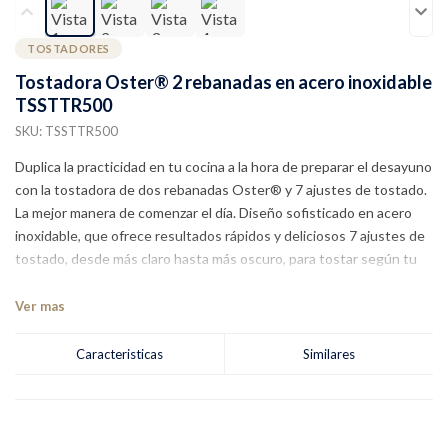
TOSTADORES
Tostadora Oster® 2 rebanadas en acero inoxidable
TSSTTR500
SKU: TSSTTR500
Duplica la practicidad en tu cocina a la hora de preparar el desayuno
con la tostadora de dos rebanadas Oster® y 7 ajustes de tostado.
La mejor manera de comenzar el día. Diseño sofisticado en acero
inoxidable, que ofrece resultados rápidos y deliciosos 7 ajustes de
tostado, desde más claro hasta más oscuro, para tostar según tu
preferencia Capacidad para dos rebanadas de pan Ranuras grandes
y anchas para colocar fácilmente una variedad de panes y alimentos
Ver mas
Bandeja extraíble fácil de limpiar Múltiples funciones para cancelar,
descongelar y recalenta
Caracteristicas
Similares