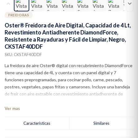
FREIDORAS
Oster® Freidora de Aire Digital, Capacidad de 4 Lt,
Revestimiento Antiadherente DiamondForce,
Resistente a Rayaduras y Fácil de Limpiar, Negro,
CKSTAF40DDF
SKU: CKSTAF40DDF
La freidora de aire Oster® digital con recubrimiento DiamondForce
tiene una capacidad de 4L y cuenta con un panel digital y 7
funciones preprogramadas, para cocinar pollo, carne, pescado,
postres, vegetales, papas fritas y camarones. Incluye una bandeja
de freír con aire extraíble con revestimiento antiadherente de
Oster® DiamondForce para más espacio y una fácil limpieza. El
revestimiento DiamondForce está infundido con partículas de
Ver mas
diamante que la hace hasta 12 veces más duradero y resistente a
rayaduras* y hasta 15 veces más fácil de limpiar*.
Caracteristicas
Similares