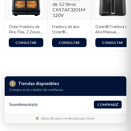
Oster Freidora de
Freidora de aire
Oster® Freidora de
Aire, Flex, 2 Zonas
Oster®
Aire Manual,
de Cocción
multifuncional de
Recubrimiento
Independientes, 11
3.2 litros
Oster®
CONSULTAR
CONSULTAR
CONSULTAR
L de Capacidad, 10
CKSTAF3201M
DiamondForce, 4L
Programas
120V
de Capacidad, con
Automáticos,
Controles de
Recubrimiento
Tiempo y
Oster
Temperatura,
DiamondForce,
CKSTAF401MDF
Incluye 5
Tiendas disponibles
1
Accesorios, Color
Negro,
Compra en tu retailer de confianza
CKSTAF11MCDDF-
013
Soundnmusicpty
COMPRAR
Sitios oficiales verificados por Oster