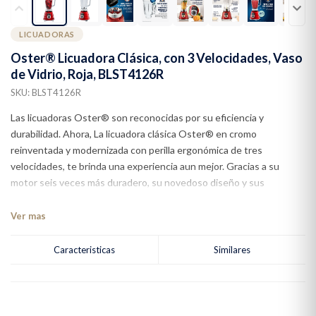
LICUADORAS
Oster® Licuadora Clásica, con 3 Velocidades, Vaso
de Vidrio, Roja, BLST4126R
SKU: BLST4126R
Las licuadoras Oster® son reconocidas por su eficiencia y
durabilidad. Ahora, La licuadora clásica Oster® en cromo
reinventada y modernizada con perilla ergonómica de tres
velocidades, te brinda una experiencia aun mejor. Gracias a su
motor seis veces más duradero, su novedoso diseño y sus
controles ergonómicos. ¡Y estas son tan solo algunas de sus
muchas otras ventajas!
Ver mas
Caracteristicas
Similares