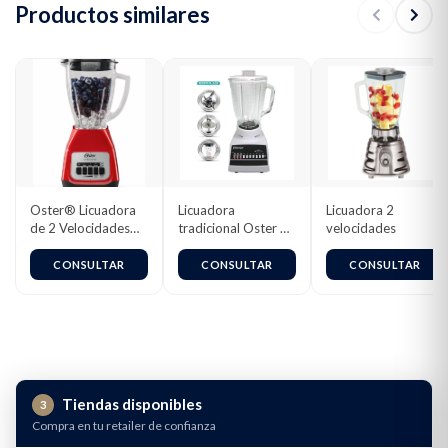
Productos similares
Oster® Licuadora
Licuadora
Licuadora 2
de 2 Velocidades
tradicional Oster 10
velocidades
más Pulso, con Vaso
velocidades
de Vidrio
4112(127v) / 4172
CONSULTAR
CONSULTAR
CONSULTAR
Boroclass®, 1.5 L,
(220v)
800 W, Rojo,
BLSTKAG-RPB
Tiendas disponibles
3
Compra en tu retailer de confianza