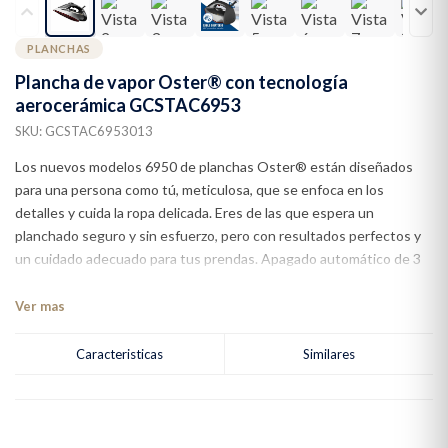
PLANCHAS
Plancha de vapor Oster® con tecnología
aerocerámica GCSTAC6953
SKU: GCSTAC6953013
Los nuevos modelos 6950 de planchas Oster® están diseñados
para una persona como tú, meticulosa, que se enfoca en los
detalles y cuida la ropa delicada. Eres de las que espera un
planchado seguro y sin esfuerzo, pero con resultados perfectos y
un cuidado adecuado para tus prendas. Apagado automático de 3
posiciones, donde la plancha se apaga automáticamente cuando
está sin movimiento 15 minutos parda, 30 segundos apoyada de
Ver mas
lado y 30 segundos con la suela sobre la tela Suela con tecnología
aerocerámica patentada que maximiza a distribución de vapor,
Caracteristicas
Similares
ofrece 45% más cobertura* y 40% mejor deslizamiento** en las
prendas, maximizando la distribución del vapor Para modelos 127V:
Funciones ECO que garantiza la máxima eficiencia minimizando el
consumo de energía, 52% menor consumo de energía*** Vapor