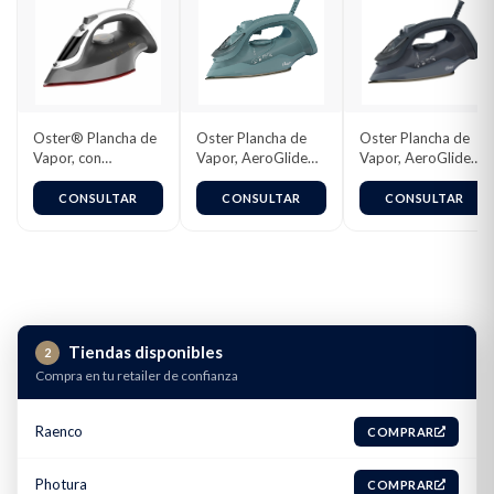
Oster® Plancha de
Oster Plancha de
Oster Plancha de
Vapor, con
Vapor, AeroGlide
Vapor, AeroGlide
Tecnología
S7000, con Golpe
S7000, Negro,
Aerocerámica,
de Vapor 180
GCSTAC7002-013
CONSULTAR
CONSULTAR
CONSULTAR
Blanco Perla,
g/min,
GCSTAC6901
Recubrimiento
Metálico Cerámico,
Suela con más
Cobertura,
Tecnología
Aeroceramic, Vapor
Tiendas disponibles
2
Vertical, Verde
Compra en tu retailer de confianza
Claro,
GCSTAC7001-013
Raenco
COMPRAR
Photura
COMPRAR